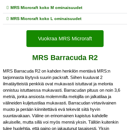
MRS Microraft koko M ominaisuudet
MRS Microraft koko L ominaisuudet
Vuokraa MRS Microraft
MRS Barracuda R2
MRS Barracuda R2 on kahden henkilön mentävä MRS:n 
tarjonnasta löytyvä suurin packraft. Siihen kuuluvat 2 
ilmatäytteistä penkkiä ovat mukavasti istuttavat ja melonta 
onnistuu istuttaessa mukavasti. Barracudan pituus on noin 3,6 
metriä, jonka ansiosta molemmilla melojilla on jalkatilaa ja 
välineiden kuljetustilaa mukavasti. Barracudan virtaviivainen 
muoto ja perään kiinnitettävä evä tekevät siitä hyvin 
suuntavakaan. Väline on erinomainen kapistus kahdelle 
aikuiselle, mutta sillä voi myös mennä yksin. Tällöin kuitenkin 
tulee huolehtia, että paino on jakautunut tasaisesti. Yksin 