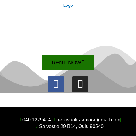
RENT NOW
F
I
a
n
c
s
e
t
b
a
040 1279414
retkivuokraamo(at)gmail.com
Salvostie 29 B14, Oulu 90540
o
g