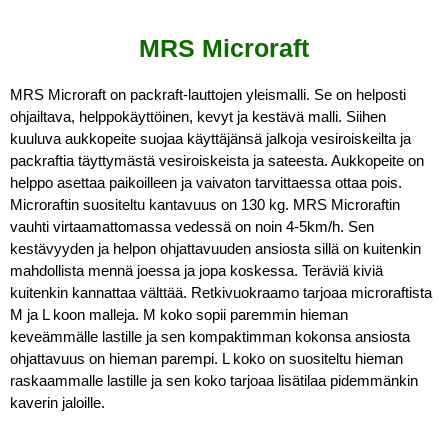
MRS Microraft
MRS Microraft on packraft-lauttojen yleismalli. Se on helposti 
ohjailtava, helppokäyttöinen, kevyt ja kestävä malli. Siihen 
kuuluva aukkopeite suojaa käyttäjänsä jalkoja vesiroiskeilta ja 
packraftia täyttymästä vesiroiskeista ja sateesta. Aukkopeite on 
helppo asettaa paikoilleen ja vaivaton tarvittaessa ottaa pois. 
Microraftin suositeltu kantavuus on 130 kg. MRS Microraftin 
vauhti virtaamattomassa vedessä on noin 4-5km/h. Sen 
kestävyyden ja helpon ohjattavuuden ansiosta sillä on kuitenkin 
mahdollista mennä joessa ja jopa koskessa. Teräviä kiviä 
kuitenkin kannattaa välttää. Retkivuokraamo tarjoaa microraftista 
M ja L koon malleja. M koko sopii paremmin hieman 
keveämmälle lastille ja sen kompaktimman kokonsa ansiosta 
ohjattavuus on hieman parempi. L koko on suositeltu hieman 
raskaammalle lastille ja sen koko tarjoaa lisätilaa pidemmänkin 
kaverin jaloille.