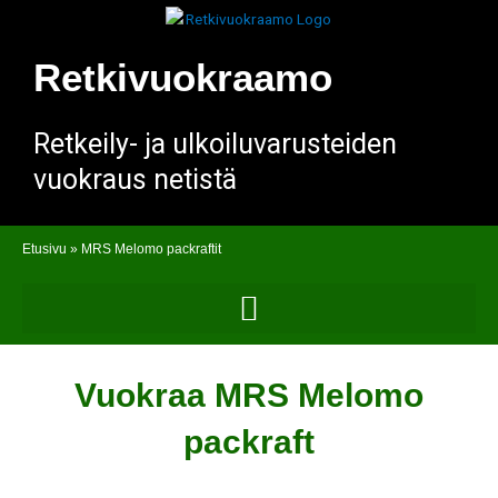
Siirry
sisältöön
Retkivuokraamo
Retkeily- ja ulkoiluvarusteiden
vuokraus netistä
Etusivu
»
MRS Melomo packraftit
Vuokraa MRS Melomo
packraft