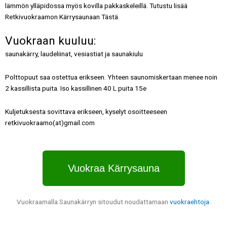
lämmön ylläpidossa myös kovilla pakkaskeleillä. Tutustu lisää
Retkivuokraamon Kärrysaunaan
Tästä
.
Vuokraan kuuluu:
saunakärry, laudeliinat, vesiastiat ja saunakiulu
Polttopuut saa ostettua erikseen. Yhteen saunomiskertaan menee noin
2 kassillista puita. Iso kassillinen 40 L puita 15e
Kuljetuksesta sovittava erikseen, kyselyt osoitteeseen
retkivuokraamo(at)gmail.com
Vuokraa Kärrysauna
Vuokraamalla Saunakärryn sitoudut noudattamaan
vuokraehtoja
.