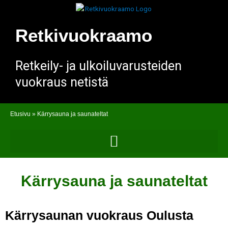
Siirry
sisältöön
Retkivuokraamo
Retkeily- ja ulkoiluvarusteiden
vuokraus netistä
Etusivu
»
Kärrysauna ja saunateltat
Kärrysauna ja saunateltat
Kärrysaunan vuokraus Oulusta