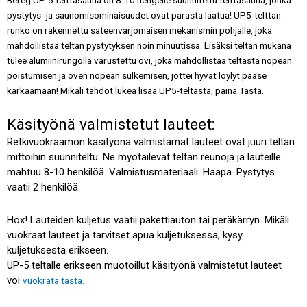
pystytys- ja saunomisominaisuudet ovat parasta laatua! UP5-telttan
runko on rakennettu sateenvarjomaisen mekanismin pohjalle, joka
mahdollistaa teltan pystytyksen noin minuutissa. Lisäksi teltan mukana
tulee alumiinirungolla varustettu ovi, joka mahdollistaa teltasta nopean
poistumisen ja oven nopean sulkemisen, jottei hyvät löylyt pääse
karkaamaan! Mikäli tahdot lukea lisää UP5-teltasta, paina
Tästä
.
Käsityönä valmistetut lauteet:
Retkivuokraamon käsityönä valmistamat lauteet ovat juuri teltan
mittoihin suunniteltu. Ne myötäilevät teltan reunoja ja lauteille
mahtuu 8-10 henkilöä. Valmistusmateriaali: Haapa. Pystytys
vaatii 2 henkilöä.
Hox! Lauteiden kuljetus vaatii pakettiauton tai peräkärryn. Mikäli
vuokraat lauteet ja tarvitset apua kuljetuksessa, kysy
kuljetuksesta erikseen.
UP-5 teltalle erikseen muotoillut käsityönä valmistetut lauteet
voi
vuokrata tästä.