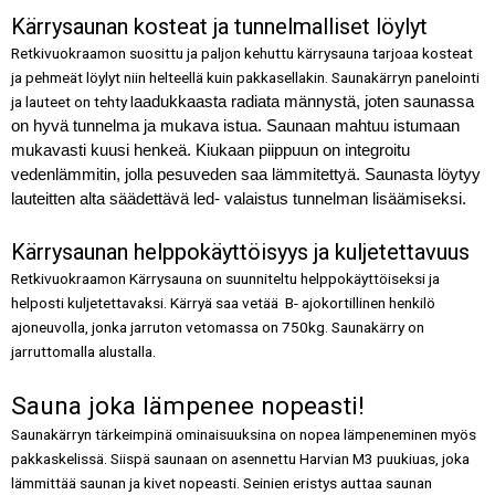
Kärrysaunan kosteat ja tunnelmalliset löylyt
Retkivuokraamon suosittu ja paljon kehuttu kärrysauna tarjoaa kosteat
ja pehmeät löylyt niin helteellä kuin pakkasellakin. Saunakärryn panelointi
aadukkaasta radiata männystä, joten saunassa 
ja lauteet on tehty l
on hyvä tunnelma ja mukava istua. Saunaan mahtuu istumaan 
mukavasti kuusi henkeä. Kiukaan piippuun on integroitu 
vedenlämmitin, jolla pesuveden saa lämmitettyä. Saunasta löytyy 
lauteitten alta säädettävä led- valaistus tunnelman lisäämiseksi.
Kärrysaunan helppokäyttöisyys ja kuljetettavuus
Retkivuokraamon Kärrysauna on suunniteltu helppokäyttöiseksi ja
helposti kuljetettavaksi.
Kärryä saa vetää B- ajokortillinen henkilö
ajoneuvolla, jonka jarruton vetomassa on 750kg. Saunakärry on
jarruttomalla alustalla.
Sauna joka lämpenee nopeasti!
Saunakärryn tärkeimpinä ominaisuuksina on nopea lämpeneminen myös
pakkaskelissä. Siispä saunaan on asennettu Harvian M3 puukiuas, joka
lämmittää saunan ja kivet nopeasti. Seinien eristys auttaa saunan