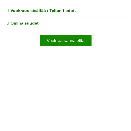
Vuokraus sisältää / Teltan tiedot:
Ominaisuudet
Vuokraa saunateltta
Liukulumikengät