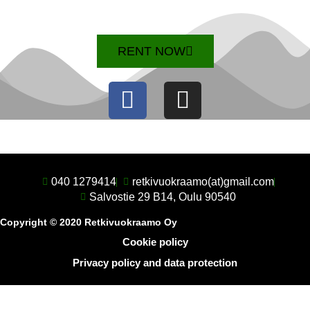
RENT NOW
F
I
a
n
c
s
e
t
b
a
040 1279414
retkivuokraamo(at)gmail.com
Salvostie 29 B14, Oulu 90540
o
g
Copyright © 2020 Retkivuokraamo Oy
o
r
Cookie policy
k
a
Privacy policy and data protection
m