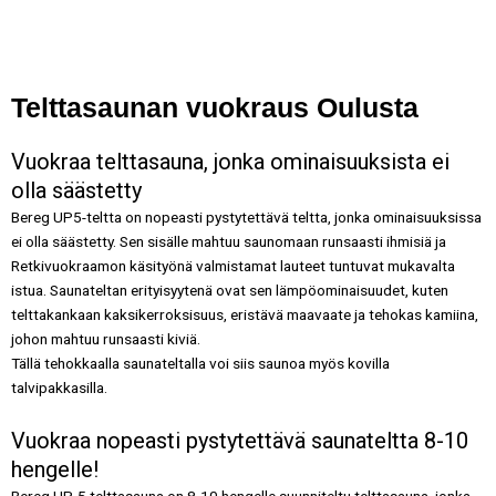
Telttasaunan vuokraus Oulusta
Vuokraa telttasauna, jonka ominaisuuksista ei
olla säästetty
Bereg UP5-teltta on nopeasti pystytettävä teltta, jonka ominaisuuksissa
ei olla säästetty. Sen sisälle mahtuu saunomaan runsaasti ihmisiä ja
Retkivuokraamon käsityönä valmistamat lauteet tuntuvat mukavalta
istua. Saunateltan erityisyytenä ovat sen lämpöominaisuudet, kuten
telttakankaan kaksikerroksisuus, eristävä maavaate ja tehokas kamiina,
johon mahtuu runsaasti kiviä.
Tällä tehokkaalla saunateltalla voi siis saunoa myös kovilla
talvipakkasilla.
Vuokraa nopeasti pystytettävä saunateltta 8-10
hengelle!
Bereg UP-5 telttasauna on 8-10 hengelle suunniteltu telttasauna, jonka