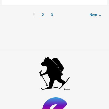
1
2
3
Next
→