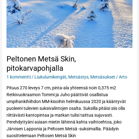
Peltonen Metsä Skin,
pitokarvapohjalla
1 kommentti
/
Liukulumikengät
,
Metsästys
,
Metsäsukset
/
Arto
Pituus 270 leveys 7 cm, pinta-ala yhteensä noin 0,375 m2
Retkivuokraamon Tommi ja Juho päättivät osallistua
umpihankihiihdon MM-kisoihin helmikuussa 2020 ja kääntyvät
puoleeni tulevien suksivalintojen osalta. Suksilla pitäisi siis olla
riittävästi kantopintaa ja matkan tulisi taittua sujuvasti.
Perehdyttyäni asiaan mietin lähinnä kahta vaihtoehtoa, joko
Järvisen Lapponia ja Peltosen Metsä -suksimallia. Päädyin
suosittelemaan Peltosen Metsä Skin