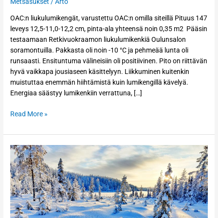
Metsäsukset
/
Arto
OAC:n liukulumikengät, varustettu OAC:n omilla siteillä Pituus 147
leveys 12,5-11,0-12,2 cm, pinta-ala yhteensä noin 0,35 m2 Pääsin
testaamaan Retkivuokraamon liukulumikenkiä Oulunsalon
soramontuilla. Pakkasta oli noin -10 °C ja pehmeää lunta oli
runsaasti. Ensituntuma välineisiin oli positiivinen. Pito on riittävän
hyvä vaikkapa jousiaseen käsittelyyn. Liikkuminen kuitenkin
muistuttaa enemmän hiihtämistä kuin lumikengillä kävelyä.
Energiaa säästyy lumikenkiin verrattuna, […]
Read More »
Peltonen
Metsä
Skin,
pitokarvapohjalla