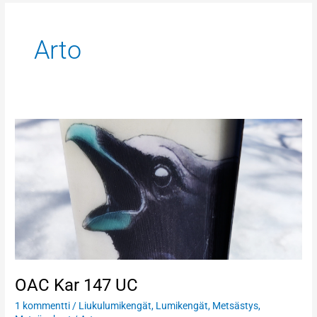
pagination
Arto
OAC
Kar
147
UC
OAC Kar 147 UC
1 kommentti
/
Liukulumikengät
,
Lumikengät
,
Metsästys
,