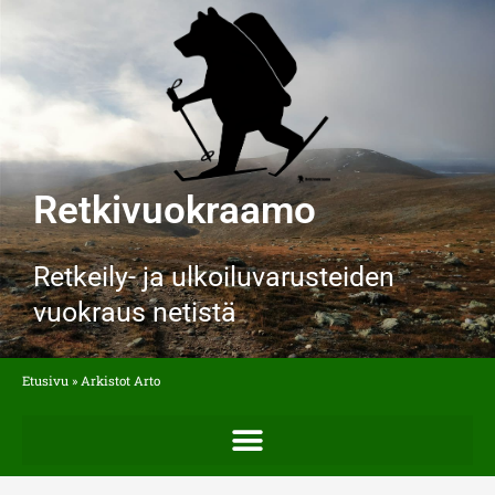
Siirry
sisältöön
Retkivuokraamo
Retkeily- ja ulkoiluvarusteiden
vuokraus netistä
Etusivu
»
Arkistot Arto
Post